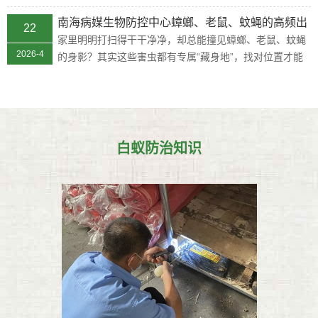
墙边，尽量移至远离住宅的地...
南海病媒生物防控中心蟑螂、老鼠、蚊蝇的高频出
22
没点
家里明明打扫得干干净净，却总能撞见蟑螂、老鼠、蚊蝇
2026-4
的身影？其实这些害虫都有专属“藏身地”，找对位置才能
精准除患！今天南海病媒生物...
白蚁防治知识