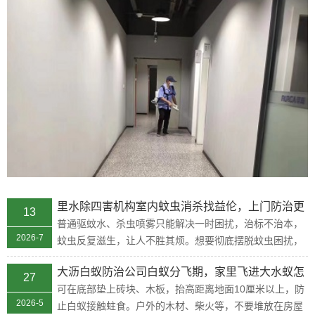
里水除四害机构室内蚊虫消杀找益伦，上门防治更
13
省心
普通驱蚊水、杀虫喷雾只能解决一时困扰，治标不治本，
2026-7
蚊虫反复滋生，让人不胜其烦。想要彻底摆脱蚊虫困扰，
关键在于找源头、科学防、长效...
大沥白蚁防治公司白蚁分飞期，家里飞进大水蚁怎
27
么办
可在底部垫上砖块、木板，抬高距离地面10厘米以上，防
2026-5
止白蚁接触蛀食。户外的木材、柴火等，不要堆放在房屋