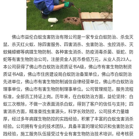
佛山市益伦白蚁虫害防治有限公司是一家专业白蚁防治、杀虫灭
鼠、杀灭红火蚁、除四害服务、四害消杀、虫害防治、虫控消杀、灭
蚊蝇蟑螂等病媒生物防制、各种害虫消杀、防疫消毒杀菌、驱蛇、防
蛇等有害生物防治公司，注册资金人民币叁佰万元，从业人员23人。
本公司获得了佛山市白蚁防治资质证书A级，佛山市有害生物防制资
质证书A级，佛山市住房建设局白蚁防治备案单位，佛山市白蚁防治
先进单位，佛山市有害生物防制诚信自律经营单位，佛山市白蚁防治
1
理事单位，佛山市有害生物防制理事单位。公司管理规范，服务流程
标准，全部员工持证上岗。历年来，在白蚁防治方面，益伦坚持：白
蚁三次根除，不做一次表面消杀白蚁，得到了客户的信任与支持；四
害消杀方面，精准查找虫害源头，科学长效防控，公司技术力量雄
厚，经过多年病媒生物防控的实践经验，积累了丰富的白蚁虫害消杀
经验。公司拥有专业的技术团队，具备丰富的理论知识和虫害防治实
践经验，施工服务队伍接受过专业有害生物防治技术培训，经考核获