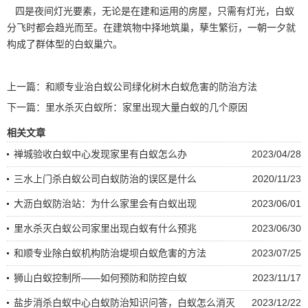
四是夜间灯光要素，无论是在建和运用的房屋，只需有灯光，
白蚁
分飞
时都会趋光而至。在建筑物中择地筑巢，孳生繁衍，一朝一夕就
构成了群体型的白蚁巢穴。
上一篇：
和顺专业治白蚁公司绿化树木白蚁危害的防治方法
下一篇：
里水杀灭白蚁所：家里出现大量白蚁的几个原因
相关文章
禅城验收白蚁中心发现家里有白蚁怎么办
2023/04/28
三水上门杀白蚁公司白蚁防治的误区是什么
2020/11/23
大沥白蚁防治站：为什么家里会有白蚁出现
2023/06/01
里水杀灭白蚁公司家里出现白蚁有什么预兆
2023/06/30
和顺专业除白蚁机构防治堤坝白蚁危害的方法
2023/07/25
狮山白蚁控制所——如何预防和防控白蚁
2023/11/17
盐步消杀白蚁中心白蚁防治知识问答，白蚁怎么消灭
2023/12/22