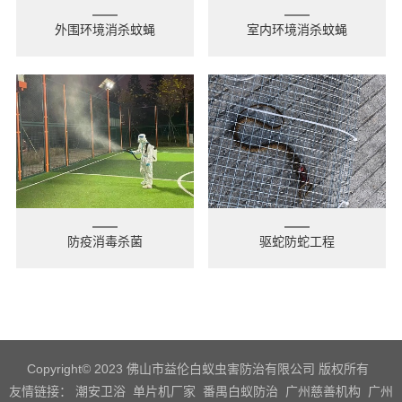
外围环境消杀蚊蝇
室内环境消杀蚊蝇
防疫消毒杀菌
驱蛇防蛇工程
Copyright© 2023 佛山市益伦白蚁虫害防治有限公司 版权所有
友情链接：
潮安卫浴
单片机厂家
番禺白蚁防治
广州慈善机构
广州