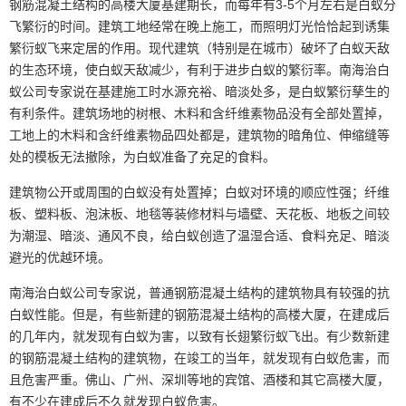
钢筋混凝土结构的高楼大厦基建期长，而每年有3-5个月左右是白蚁分
飞繁衍的时间。建筑工地经常在晚上施工，而照明灯光恰恰起到诱集
繁衍蚁飞来定居的作用。现代建筑（特别是在城市）破坏了白蚁天敌
的生态环境，使白蚁天敌减少，有利于进步白蚁的繁衍率。南海治白
蚁公司专家说在基建施工时水源充裕、暗淡处多，是白蚁繁衍孳生的
有利条件。建筑场地的树根、木料和含纤维素物品没有全部处置掉，
工地上的木料和含纤维素物品四处都是，建筑物的暗角位、伸缩缝等
处的模板无法撤除，为白蚁准备了充足的食料。
建筑物公开或周围的白蚁没有处置掉；白蚁对环境的顺应性强；纤维
板、塑料板、泡沫板、地毯等装修材料与墙壁、天花板、地板之间较
为潮湿、暗淡、通风不良，给白蚁创造了温湿合适、食料充足、暗淡
避光的优越环境。
南海治白蚁公司专家说，普通钢筋混凝土结构的建筑物具有较强的抗
白蚁性能。但是，有些新建的钢筋混凝土结构的高楼大厦，在建成后
的几年内，就发现有白蚁为害，以致有长翅繁衍蚁飞出。有少数新建
的钢筋混凝土结构的建筑物，在竣工的当年，就发现有白蚁危害，而
且危害严重。佛山、广州、深圳等地的宾馆、酒楼和其它高楼大厦，
有不少在建成后不久就发现白蚁危害。